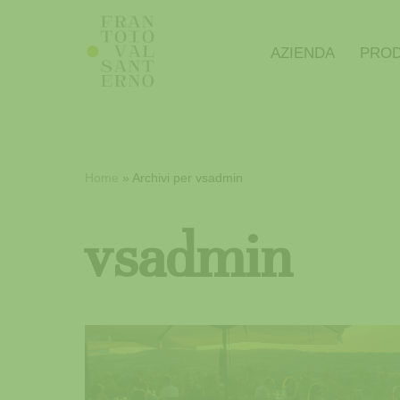
Vai
AZIENDA
PROD
al
contenuto
Home
»
Archivi per vsadmin
vsadmin