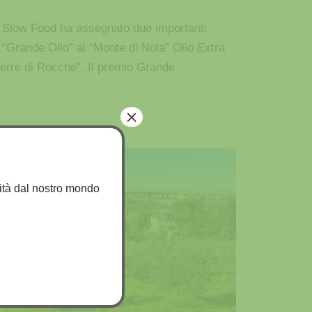
ta Slow Food ha assegnato due importanti
i “Grande Olio” al “Monte di Nola” Olio Extra
“Terre di Rocche”. Il premio Grande
×
ovità dal nostro mondo