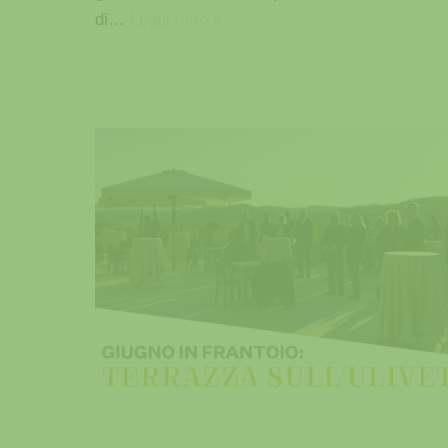
di…
Leggi tutto »