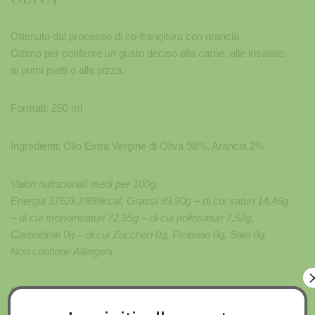
Ottenuto dal processo di co-frangitura con arancia.
Ottimo per conferire un gusto deciso alla carne, alle insalate,
ai primi piatti o alla pizza.
Formati: 250 ml
Ingredienti: Olio Extra Vergine di Oliva 98%, Arancia 2%
Valori nutrizionali medi per 100g:
Energia 3762kJ/899kcal, Grassi 99,90g – di cui saturi 14,46g
– di cui monoinsaturi 72,95g – di cui polinsaturi 7,52g,
Carboidrati 0g – di cui Zuccheri 0g, Proteine 0g, Sale 0g.
Non contiene Allergeni
Formato