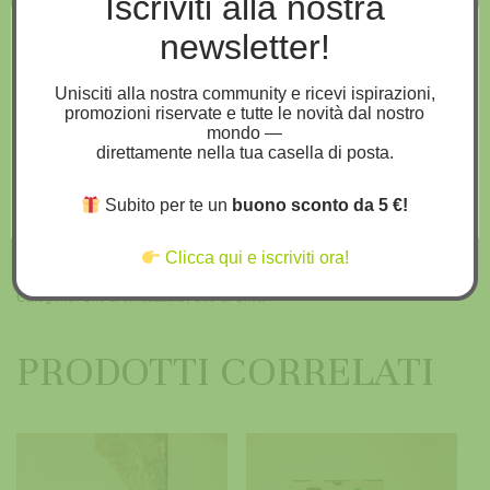
Iscriviti alla nostra
newsletter!
Questo sito usa i cookies
Svuota
Utilizziamo i cookie sul nostro sito Web per offrirti
l'esperienza più pertinente ricordando le tue preferenze e
Unisciti alla nostra community e ricevi ispirazioni,
le visite ripetute. Cliccando su “Accetta tutto” acconsenti
promozioni riservate e tutte le novità dal nostro
all'uso di TUTTI i cookie. Tuttavia, puoi visitare
mondo —
"Impostazioni cookie" per fornire un consenso controllato.
Aggiungi al carrello
direttamente nella tua casella di posta.
Impostazioni Cookies
Accetta tutto
Subito per te un
buono sconto da 5 €!
COD:
AROM.25.AR-250
Clicca qui e iscriviti ora!
Categorie:
Olio aromatizzato
,
Olio di Oliva
PRODOTTI CORRELATI