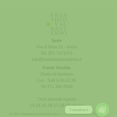
Sede
Via di Nola 1/L - Imola
Tel. 351 7471074
info@frantoiovalsanterno.it
Punto Vendita
Phone
Orario di Apertura
Lun - Sab 9.30-12.30
WhatsApp
Tel 371 360 2549
Orari speciali Agosto
13-14-15-16-17-18-19 chiuso
Contattaci
(C) 2021 Valsanterno Società Agricola a r.l. - P.IVA 03940821204 -
Privacy
-