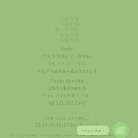
Sede
Via di Nola 1/L - Imola
Tel. 351 7471074
info@frantoiovalsanterno.it
Punto Vendita
Phone
Orario di Apertura
Lun - Sab 9.30-12.30
WhatsApp
Tel 371 360 2549
Orari speciali Agosto
13-14-15-16-17-18-19 chiuso
Contattaci
(C) 2021 Valsanterno Società Agricola a r.l. - P.IVA 03940821204 -
Privacy
-