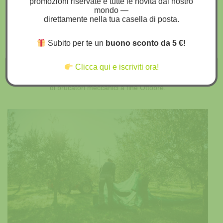
promozioni riservate e tutte le novità dal nostro
all'uso di TUTTI i cookie. Tuttavia, puoi visitare
mondo —
"Impostazioni cookie" per fornire un consenso controllato.
direttamente nella tua casella di posta.
Impostazioni Cookies
Accetta tutto
RACCOLTA
Subito per te un
buono sconto da 5 €!
Clicca qui e iscriviti ora!
Olive raccolte a piena maturazione manualmente o con l’ausilio
di brucatori meccanici a fine Ottobre.