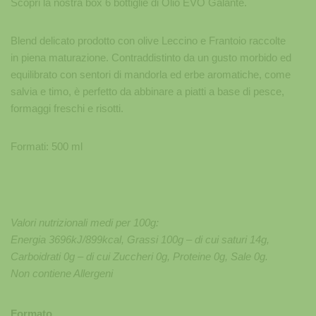
Scopri la nostra box 6 bottiglie di Olio EVO Galante.
Blend delicato prodotto con olive Leccino e Frantoio raccolte
in piena maturazione. Contraddistinto da un gusto morbido ed
equilibrato con sentori di mandorla ed erbe aromatiche, come
salvia e timo, è perfetto da abbinare a piatti a base di pesce,
formaggi freschi e risotti.
Formati: 500 ml
Valori nutrizionali medi per 100g:
Energia 3696kJ/899kcal, Grassi 100g – di cui saturi 14g,
Carboidrati 0g – di cui Zuccheri 0g, Proteine 0g, Sale 0g.
Non contiene Allergeni
Formato