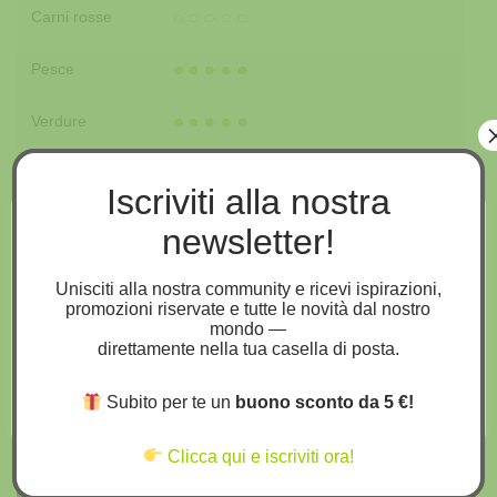
Carni rosse
Pesce
Verdure
Zuppe
Iscriviti alla nostra
newsletter!
ULIVETO
Questo sito usa i cookies
Utilizziamo i cookie sul nostro sito Web per offrirti
l'esperienza più pertinente ricordando le tue preferenze e
Unisciti alla nostra community e ricevi ispirazioni,
le visite ripetute. Cliccando su “Accetta tutto” acconsenti
promozioni riservate e tutte le novità dal nostro
Olive Frantoio e Leccino provenienti da ulivi situati nella Valle
all'uso di TUTTI i cookie. Tuttavia, puoi visitare
mondo —
del Santerno a 70-100 mt slm dell’età di 15 anni allevati a vaso
"Impostazioni cookie" per fornire un consenso controllato.
direttamente nella tua casella di posta.
policonico con sesto d’impianto 5×5.
Impostazioni Cookies
Accetta tutto
Subito per te un
buono sconto da 5 €!
Clicca qui e iscriviti ora!